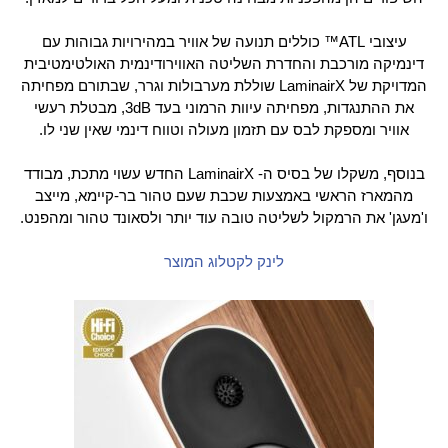
עיצובי ATL™ כוללים תנועה של אוויר במהירויות גבוהות עם
דינמיקה מורכבת והחדרת השליטה האווירודינמית האולטימטיבית
המדויקת של LaminairX שוללת מערבולות וגרר, שבתורם מפחיתה
את ההתנגדות, מפחיתה עיוות הרמוני בעד 3dB, מבטלת רעשי
אוויר ומספקת לבס עם תזמון מעולה וטווח דינמי שאין שני לו.
בנוסף, משקלו של בסיס ה- LaminairX החדש עשוי מתכת, מבודד
מהמארז הראשי באמצעות שכבת שעם טהור בר-קיימא, מייצב
ו'מעגן' את הרמקול לשליטה טובה עוד יותר ולסאונד טהור ומהפנט.
לינק לקטלוג המוצר