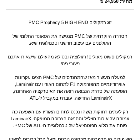
מחיר:
24,950 ₪
זוג רמקולים PMC Prophecy 5 HIGH END
הסדרה היוקרתית של PMC מנגישה את הסאונד החלומי של
האולפנים עם עיצוב חדשני וטכנולוגית שיא.
רמקולים פשוט מעולים! רזולוציה ובס לא מהעולם שישאירו אתכם
פעורי פה!
למעלה מעשור מאז שהמהנדסים של PMC הציגו עקרונות
אווירודינמיים מהפורמולה F1 לתחום האודיו עם Laminair,
הופעתה של סדרת הנבואה רואה את האיטרקציה האחרונה,
LaminairX החדשה, עובדת במקביל ל-ATL.
רק לעתים רחוקות משהו נכנס לתחום האודיו עם השפעה כה
עמוקה על איכות הצליל וההנאה הצרופה ממוזיקה: LaminairX
פותח את מלוא הפוטנציאל של טכנולוגיית ה-ATL של PMC.
השיפורים הן מהפכניות מבחינה טכנית ומעל הכל ברורים למאזין.