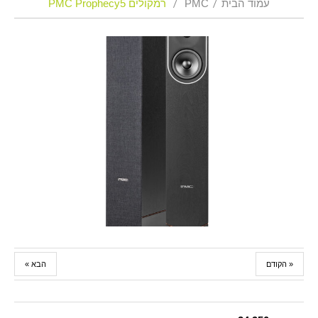
עמוד הבית
PMC
רמקולים PMC Prophecy5
« הקודם
הבא »