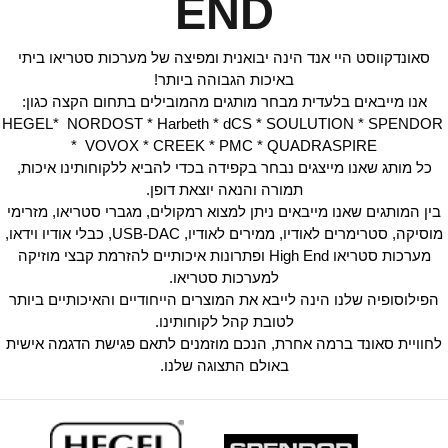
END
סאונדקווסט היי אנד הינה יבואנית ומפיצה של מערכות סטריאו ביתי
באיכות הגבוהה ביותר!
אנו מייבאים בלעדית מבחר מותגים מהמובילים בתחום הקצה כגון:
HEGEL* NORDOST * Harbeth * dCS * SOULUTION * SPENDOR
* VOVOX * CREEK * PMC * QUADRASPIRE
כל מותג שאנו מייצגים נבחר בקפידה בכדי להביא ללקוחותינו איכות,
תמורה והנאה יוצאת דופן.
בין המותגים שאנו מייבאים ניתן למצוא רמקולים, מגברי סטריאו, מזרימי
מוסיקה, סטרימרים לאודיו, ממירים לאודיו, USB-DAC, כבלי אודיו וידאו,
מערכות סטריאו High End ופתרונות איכותיים להזרמת קבצי מוזיקה
למערכות סטריאו.
הפילוסופיה שלנו הינה לייבא את המוצרים הייחודיים והאיכותיים ביותר
לטובת קהל לקוחותינו.
לחוויית סאונד ברמה אחרת, הנכם מוזמנים לתאם פגישת הדגמה אישית
באולם התצוגה שלנו.