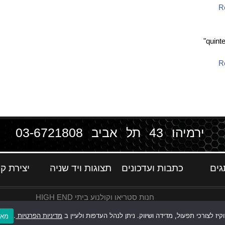
R
R
ירמיהו 43 תל אביב
03-6721808
גים
כתבות ועדכונים
תצוגות ויד שניה
יצירת ק
חנות סטריאו וקולנוע ביתי HIGH END
ז לצורכי תפעול, מדידה ושיווק. ניתן לנהל העדפות ולעיין ב
מדיניות הפרטיות
.
מאש