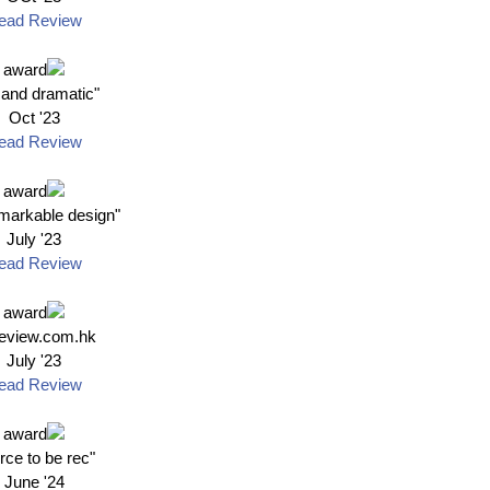
ead Review
"Big and dramatic"
Oct '23
ead Review
"is a remarkable design"
July '23
ead Review
ireview.com.hk
July '23
ead Review
"A force to be rec
June '24