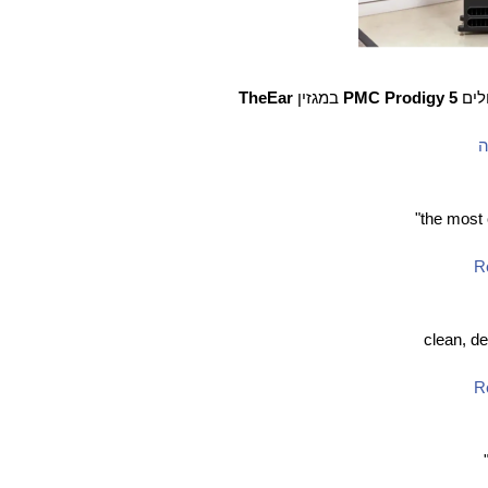
לים
PMC Prodigy 5
במגזין
TheEar
ה
R
R