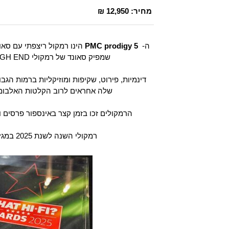
מחיר:
12,950 ₪
ה-
PMC prodigy 5
שמפיק סאונד של רמקולי HIGH END ברמה הגבוהה ביותר.
דינמיות, פירוט, שקיפות ומוזיקליות ברמות ה
שלה אחראים לרוב הקלטות האלבומים ב- 30 שנה ה
הרמקולים זכו בזמן קצר באינספור פרסים 
רמקולי השנה לשנת 2025 במגזין האנגלי