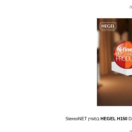
ה
StereoNET
HEGEL H150
ה