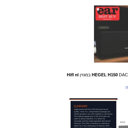
DAC במגזין
HEGEL H150
HifI nl
ה