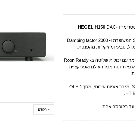
HEGEL H150
DAC
עכשיו בתצוגה עם טכנולוגיית ה- SoundEngine2 המשופרת ו- 2000 Damping factor
ול, טבעי ומוזיקליות מהפנטת.
DAC,פונו לפטיפון MM ברמה גבוהה מאוד וסטרימר עם יכולות שליטה ב- Roon Ready
טרנטי עם אלפי תחנות מכל העולם ואפליקציית
!
בנוסף למגבר יכולת אלחוטית 2 Apple Airplay® ,מגבר אזניות איכותי, מסך OLED
ונד בקופסה אחת
« הקודם
-----------------------------------------------