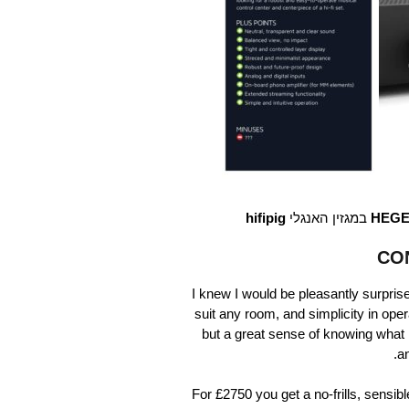
hifipig
HEGE
CO
I knew I would be pleasantly surpri
suit any room, and simplicity in op
but a great sense of knowing what
a
For £2750 you get a no-frills, sensib