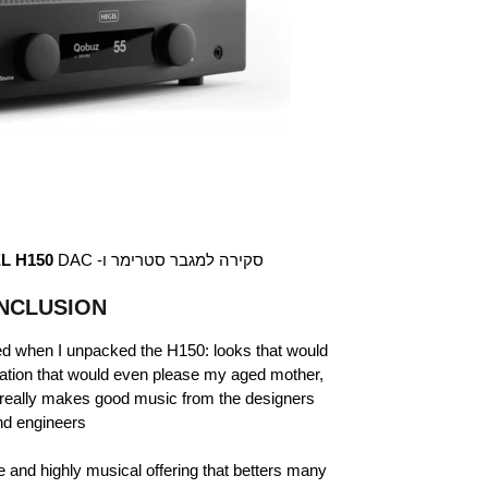
סקירה למגבר סטרימר ו-
DAC במגזין האנגלי
L H150
NCLUSION
sed when I unpacked the H150: looks that would
eration that would even please my aged mother,
 really makes good music from the designers
nd engineers.
le and highly musical offering that betters many