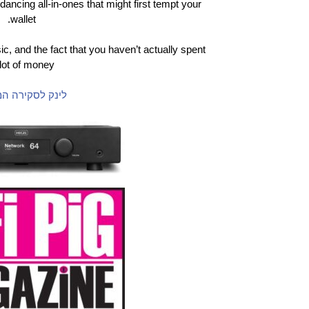
l-dancing all-in-ones that might first tempt your
wallet.
ic, and the fact that you haven’t actually spent
lot of money.
לינק לסקירה ה