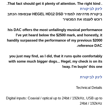
. That fact should get it plenty of attention. The right kind.​
לינק לביקורת
ביקורת מדהימה לממיר HEGEL HD12 DSD שבסופה הכתב
רוכש לעצמו את המכשיר​
his DAC offers the most unfailingly musical performance
I've yet heard below the $2500 mark, and honestly, it
handily surpassed the performance of my previous $2000
reference DAC.
you just may find, as I did, that it runs quite comfortably
with some much bigger dogs... Hegel, my check is on its
way. I'm buyin' this one!
לינק לביקורת
Technical Details
Digital inputs: Coaxial / optical up to 24bit / 192kHz, USB up to
24bit / 192kHz