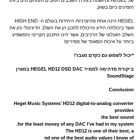
של HEGEL ומיושמת בעזרת השבבים הטובים והמתקדמים ביותר
הזמינים כיום בשוק.
HEGEL הינה אחת מהיצרניות היחידות בעולם ה- HIGH END
אשר ביכולתה הידע והיכולת לתכנן הן את השלב הדיגיטלי והן את
השלב האנלוגי של הרכיבים, אשר הינו התכנון הקריטי והמשפיע
ביותר על איכות הסאונד של ממירים!
*יכול לשמש גם כקדם מגבר!
ביקורת מדהימה לממיר HEGEL HD12 DSD DAC במגזין
SoundStage
Conclusion​
Hegel Music Systems’ HD12 digital-to-analog converter
provides
the best sound
for the least money of any DAC I’ve had in my system. ​
The HD12 is one of their best, a
nd one of the best audio values I know of