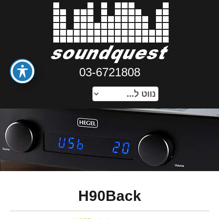
03-6721808
H90Back