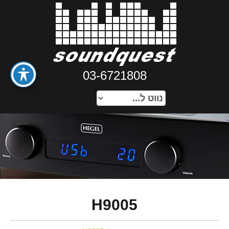
03-6721808
H9005