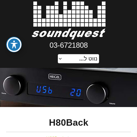
03-6721808
H80Back