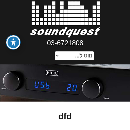
03-6721808
dfd