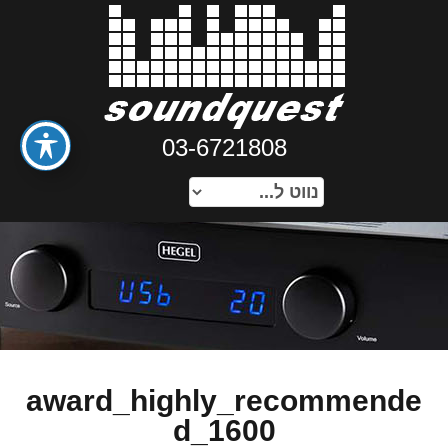
03-6721808
award_highly_recommende
d_1600