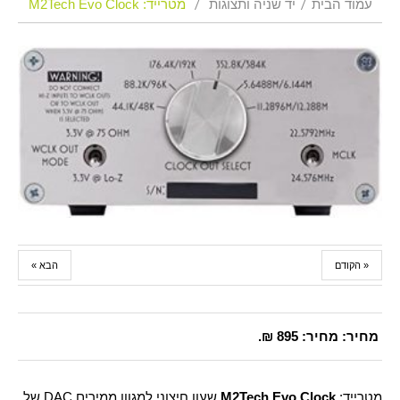
עמוד הבית
יד שניה ותצוגות
מטרייד: M2Tech Evo Clock
« הקודם
הבא »
מחיר:
מחיר: 895 ₪.​
מטרייד:
M2Tech Evo Clock
שעון חיצוני למגוון ממירים DAC של