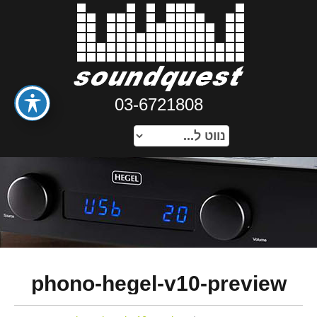
03-6721808
phono-hegel-v10-preview