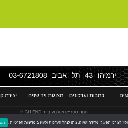
ירמיהו 43 תל אביב
03-6721808
גים
כתבות ועדכונים
תצוגות ויד שניה
יצירת ק
חנות סטריאו וקולנוע ביתי HIGH END
ז לצורכי תפעול, מדידה ושיווק. ניתן לנהל העדפות ולעיין ב
מדיניות הפרטיות
.
מאש