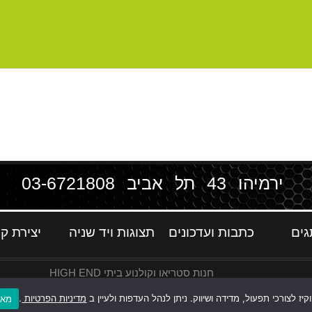
ירמיהו 43 תל אביב
03-6721808
גים
כתבות ועדכונים
תצוגות ויד שניה
יצירת ק
חנות סטריאו וקולנוע ביתי HIGH END
ז לצורכי תפעול, מדידה ושיווק. ניתן לנהל העדפות ולעיין ב
מדיניות הפרטיות
.
מאש