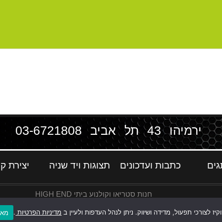
ירמיהו 43 תל אביב
03-6721808
גים
כתבות ועדכונים
תצוגות ויד שניה
יצירת ק
חנות סטריאו וקולנוע ביתי HIGH END
ז לצורכי תפעול, מדידה ושיווק. ניתן לנהל העדפות ולעיין ב
מדיניות הפרטיות
.
מאש