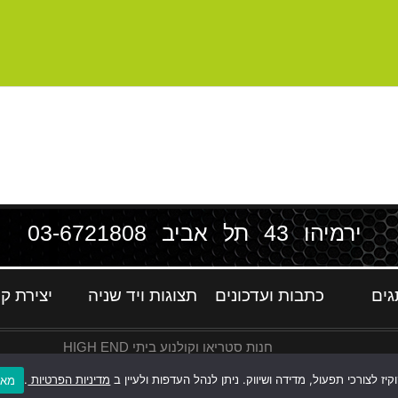
ירמיהו 43 תל אביב
03-6721808
גים
כתבות ועדכונים
תצוגות ויד שניה
יצירת ק
חנות סטריאו וקולנוע ביתי HIGH END
ז לצורכי תפעול, מדידה ושיווק. ניתן לנהל העדפות ולעיין ב
מדיניות הפרטיות
.
מאש