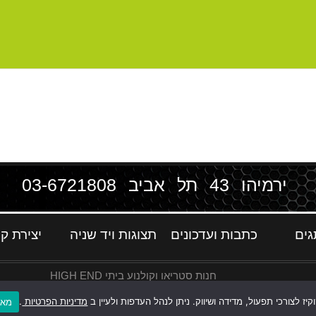
ירמיהו 43 תל אביב
03-6721808
גים
כתבות ועדכונים
תצוגות ויד שניה
יצירת ק
חנות סטריאו וקולנוע ביתי HIGH END
ז לצורכי תפעול, מדידה ושיווק. ניתן לנהל העדפות ולעיין ב
מדיניות הפרטיות
.
מאש