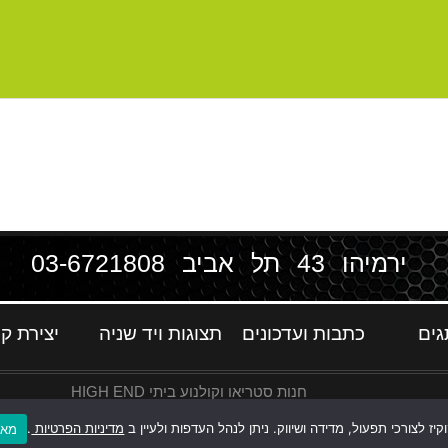
ירמיהו 43 תל אביב
03-6721808
גים
כתבות ועדכונים
תצוגות ויד שניה
יצירת ק
חנות סטריאו וקולנוע ביתי HIGH END
ז לצורכי תפעול, מדידה ושיווק. ניתן לנהל העדפות ולעיין ב
מדיניות הפרטיות
.
מאש