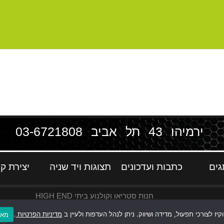
ירמיהו 43 תל אביב
03-6721808
גים
כתבות ועדכונים
תצוגות ויד שניה
יצירת ק
חנות סטריאו וקולנוע ביתי HIGH END
ז לצורכי תפעול, מדידה ושיווק. ניתן לנהל העדפות ולעיין ב
מדיניות הפרטיות
.
מאש