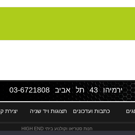
ירמיהו 43 תל אביב
03-6721808
גים
כתבות ועדכונים
תצוגות ויד שניה
יצירת ק
חנות סטריאו וקולנוע ביתי HIGH END