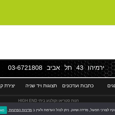
ירמיהו 43 תל אביב
03-6721808
גים
כתבות ועדכונים
תצוגות ויד שניה
יצירת ק
חנות סטריאו וקולנוע ביתי HIGH END
ז לצורכי תפעול, מדידה ושיווק. ניתן לנהל העדפות ולעיין ב
מדיניות הפרטיות
.
מאש