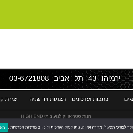
ירמיהו 43 תל אביב
03-6721808
גים
כתבות ועדכונים
תצוגות ויד שניה
יצירת ק
חנות סטריאו וקולנוע ביתי HIGH END
ז לצורכי תפעול, מדידה ושיווק. ניתן לנהל העדפות ולעיין ב
מדיניות הפרטיות
.
מאש