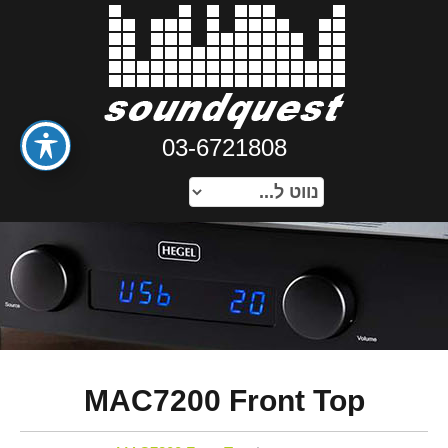
03-6721808
MAC7200 Front Top