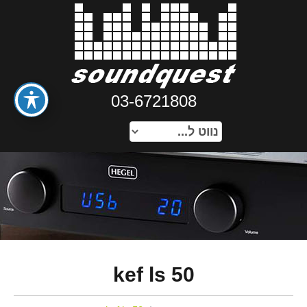
03-6721808
kef ls 50