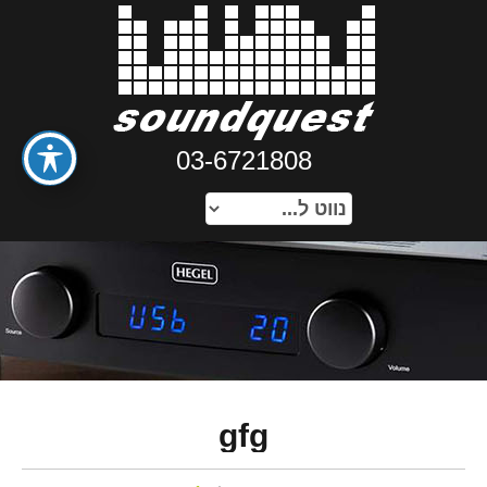
03-6721808
gfg