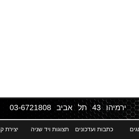
ירמיהו 43 תל אביב
03-6721808
גים
כתבות ועדכונים
תצוגות ויד שניה
יצירת ק