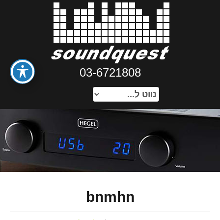
03-6721808
bnmhn