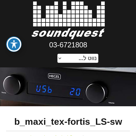
03-6721808
b_maxi_tex-fortis_LS-sw