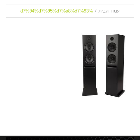
עמוד הבית
%d7%94%d7%95%d7%a8%d7%93