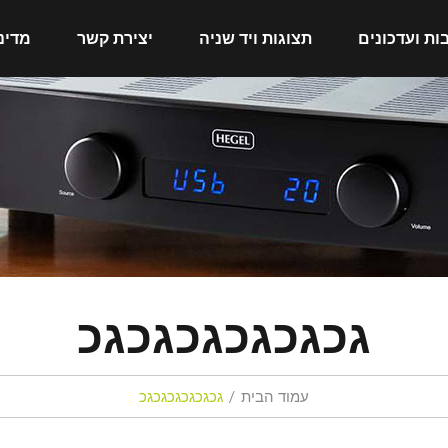
ות ועדכונים
תצוגות ויד שניה
יצירת קשר
מדינ
גכגכגכגכגכגכ
עמוד הבית
גכגכגכגכגכגכ