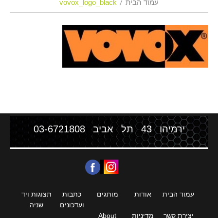
עמוד הבית
vovox_logo_black
ירמיהו 43 תל אביב
03-6721808
עמוד הבית
אודות
מותגים
כתבות
תצוגות ויד
ועדכונים
שניה
יצירת קשר
מדיניות
About