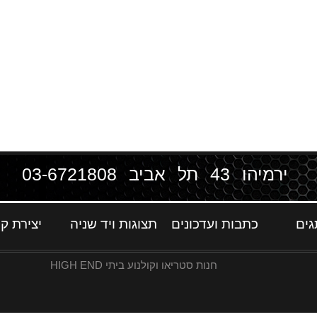
ירמיהו 43 תל אביב
03-6721808
גים
כתבות ועדכונים
תצוגות ויד שניה
יצירת ק
חנות סטריאו וקולנוע ביתי HIGH END