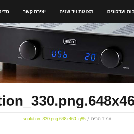
ות ועדכונים
תצוגות ויד שניה
יצירת קשר
מדינ
tion_330.png.648x4
עמוד הבית
soulution_330.png.648x460_q85