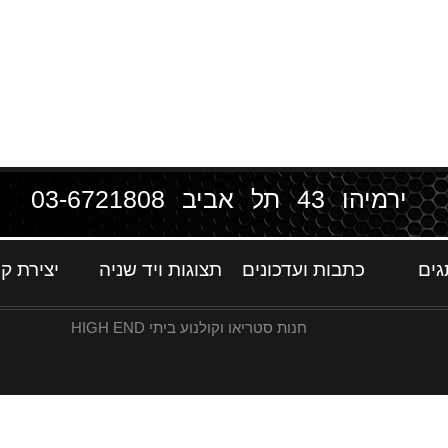
ירמיהו 43 תל אביב
03-6721808
גים
כתבות ועדכונים
תצוגות ויד שניה
יצירת ק
חנות סטריאו וקולנוע ביתי HIGH END