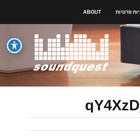
יות פרטיות
ABOUT
qY4XzD