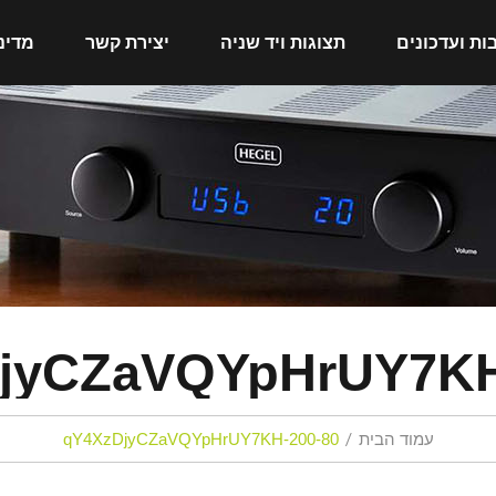
ות ועדכונים
תצוגות ויד שניה
יצירת קשר
מדינ
jyCZaVQYpHrUY7KH
עמוד הבית
qY4XzDjyCZaVQYpHrUY7KH-200-80