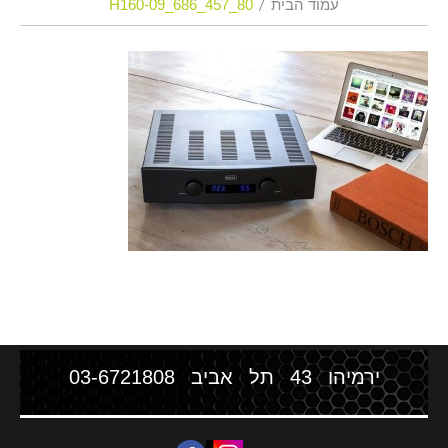
עמוד הבית
H160-09_686_457_80
ירמיהו 43 תל אביב
03-6721808