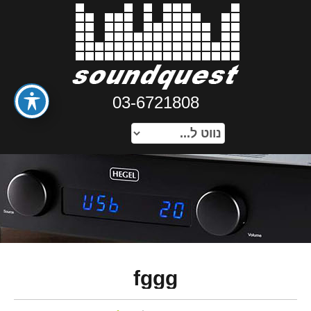
03-6721808
fggg