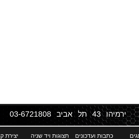
ירמיהו 43 תל אביב
03-6721808
גים
כתבות ועדכונים
תצוגות ויד שניה
יצירת ק