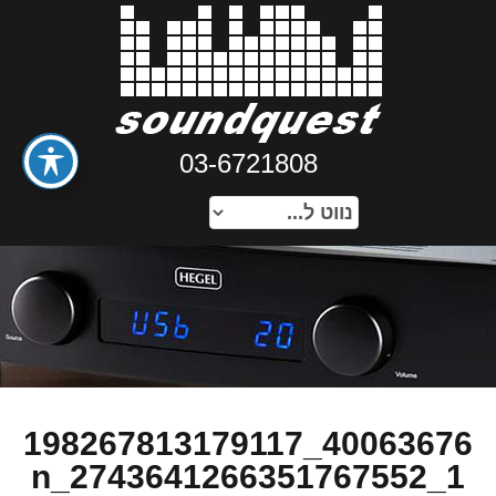
03-6721808
40063676_198267813179117
1_2743641266351767552_n