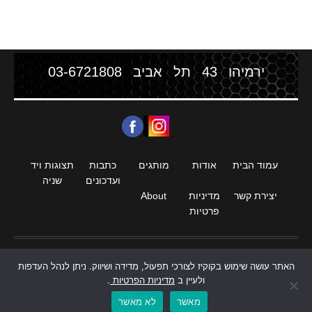
ירמיהו 43 תל אביב
03-6721808
עמוד הבית
אודות
מותגים
כתבות
תצוגות ויד
ועדכונים
שניה
יצירת קשר
מדיניות
About
פרטיות
האתר עושה שימוש בקוקיז לצורכי תפעול, מדידה ושיווק. ניתן לנהל העדפות
חנות סטריאו וקולנוע ביתי HIGH END
ולעיין ב
מדיניות הפרטיות
.
מאשר
לא מאשר