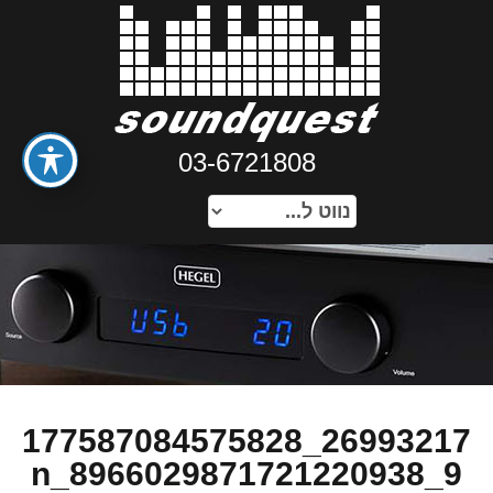
03-6721808
26993217_177587084575828
9_8966029871721220938_n