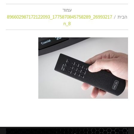
עמוד
הבית
26993217_1775870845758289_896602987172122093
8_n