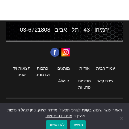
ירמיהו 43 תל אביב
03-6721808
עמוד הבית
אודות
מותגים
כתבות
תצוגות ויד
ועדכונים
שניה
יצירת קשר
מדיניות
About
פרטיות
האתר עושה שימוש בקוקיז לצורכי תפעול, מדידה ושיווק. ניתן לנהל העדפות
חנות סטריאו וקולנוע ביתי HIGH END
ולעיין ב
מדיניות הפרטיות
.
מאשר
לא מאשר