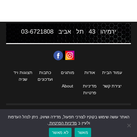
ירמיהו 43 תל אביב
03-6721808
עמוד הבית
אודות
מותגים
כתבות
תצוגות ויד
ועדכונים
שניה
יצירת קשר
מדיניות
About
פרטיות
האתר עושה שימוש בקוקיז לצורכי תפעול, מדידה ושיווק. ניתן לנהל העדפות
חנות סטריאו וקולנוע ביתי HIGH END
ולעיין ב
מדיניות הפרטיות
.
מאשר
לא מאשר