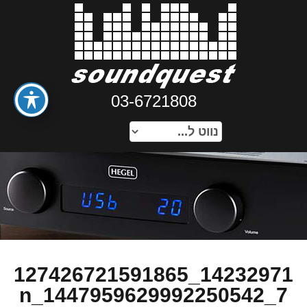
03-6721808
14232971_127426721591865
7_1447959629992250542_n