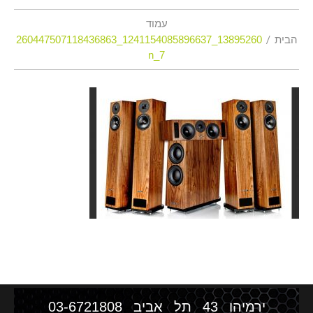
עמוד
הבית
13895260_1241154085896637_260447507118436863
7_n
ירמיהו 43 תל אביב
03-6721808