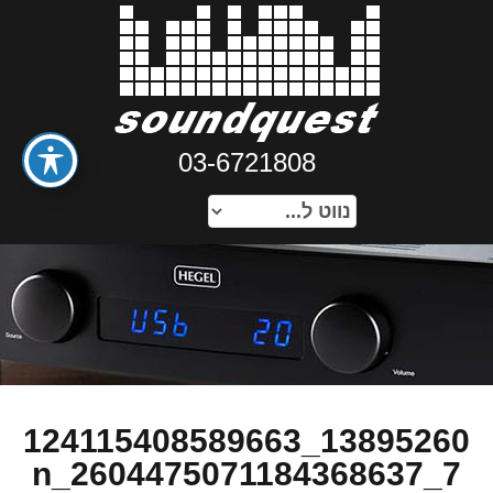
03-6721808
13895260_124115408589663
7_2604475071184368637_n