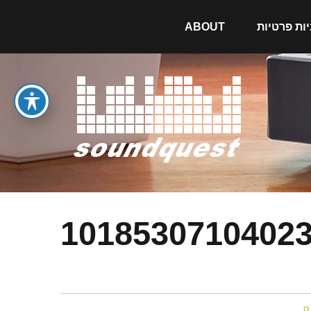
יות פרטיות
ABOUT
136216745_3082644021962860_1018530