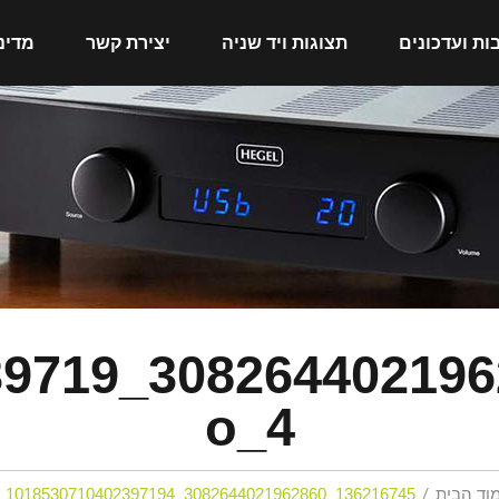
ות ועדכונים
תצוגות ויד שניה
יצירת קשר
מדינ
71040239719
4_o
וד הבית
136216745_3082644021962860_1018530710402397194_o