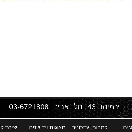
ירמיהו 43 תל אביב
03-6721808
גים
כתבות ועדכונים
תצוגות ויד שניה
יצירת ק