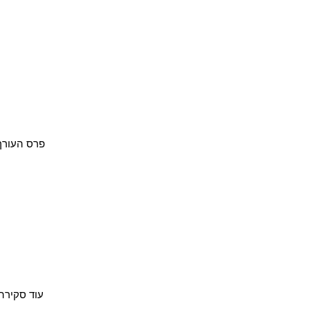
פרס העורך 2026 למגבר סטריאו משולב סטרימר ו- HEGEL H400 DAC במגזין היו
עוד סקירה